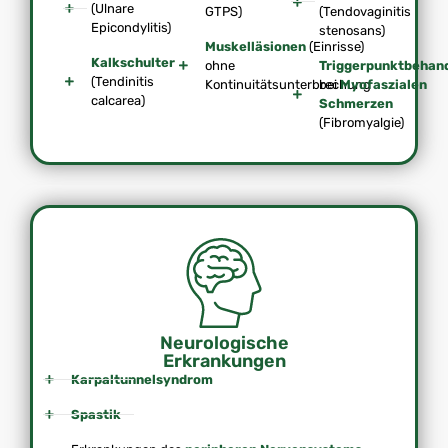
(Ulnare
GTPS)
(Tendovaginitis
Epicondylitis)
stenosans)
Muskelläsionen
(Einrisse)
Kalkschulter
ohne
Triggerpunktbehan
(Tendinitis
Kontinuitätsunterbrechung
bei
Myofaszialen
calcarea)
Schmerzen
(Fibromyalgie)
Neurologische
Erkrankungen
Karpaltunnelsyndrom
Spastik