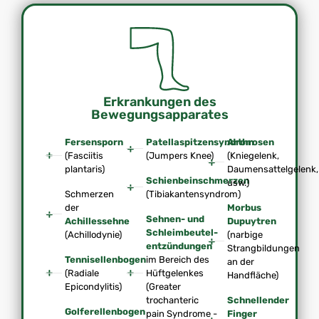
Erkrankungen des
Bewegungsapparates
Fersensporn
Patellaspitzensyndrom
Arthrosen
(Fasciitis
(Jumpers Knee)
(Kniegelenk,
plantaris)
Daumensattelgelenk,
Schienbeinschmerzen
usw.)
Schmerzen
(Tibiakantensyndrom)
der
Morbus
Sehnen- und
Achillessehne
Dupuytren
Schleimbeutel-
(Achillodynie)
(narbige
entzündungen
Strangbildungen
Tennisellenbogen
im Bereich des
an der
(Radiale
Hüftgelenkes
Handfläche)
Epicondylitis)
(Greater
trochanteric
Schnellender
Golferellenbogen
pain Syndrome -
Finger