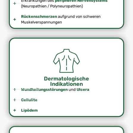
Erkrankungen des
peripheren Nervensystems
(Neuropathien / Poly­neuropathien)
Rückenschmerzen
aufgrund von schweren
Muskelverspannungen
Dermatologische
Indikationen
Wundheilungsstörungen
und
Ulcera
Cellulite
Lipödem